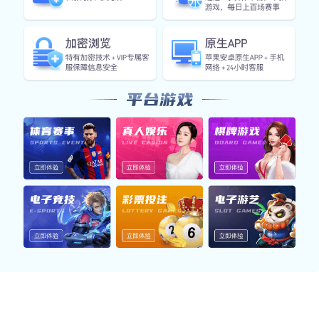
一些预算有限或者正在重建阶段的球队而言，无疑是
一个难以承受之重。
2、绿军与雷霆的不参与原因
波士顿凯尔特人作为历史悠久且底蕴深厚的豪门球
队，一直以来都在寻找提升竞争力的方法。但根据最
新动态，他们显然并没有把目光投向字母哥。主要原
因在于他们已经拥有杰森·塔图姆和杰伦·布朗这样的年
轻天赋，更倾向于通过内部培养来增强阵容深度，而
非冒险交易大牌球星。
同时，对于俄克拉荷马城雷霆这支年轻团队来说，他
们正在经历重建期，需要积累年轻人才和选秀权，以
便为未来铺路。在这种背景下，引入一位高薪且年纪
较大的球员显然不是他们当前策略的一部分，这也是