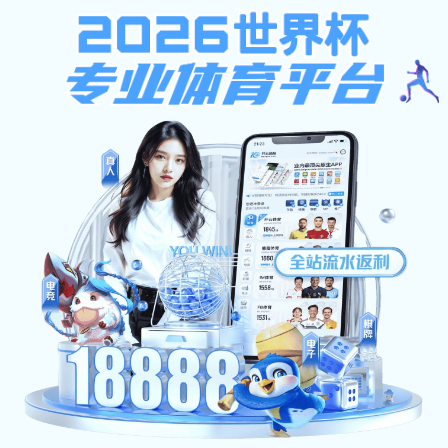
注册入口
半岛星空体育
—— 比赛