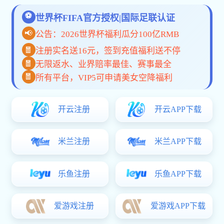
数据从这里开始
覆盖实时赛事、专业数据、高清视频，
半岛星空
体育APP
与网页版为您提供便捷的体育服务。
APP下载
网页版入口
首页
/
体育看点
/ 正文
2026-07-06 15:07
49 次阅读
多队无缘字母哥争夺战绿军雷霆骑士火箭