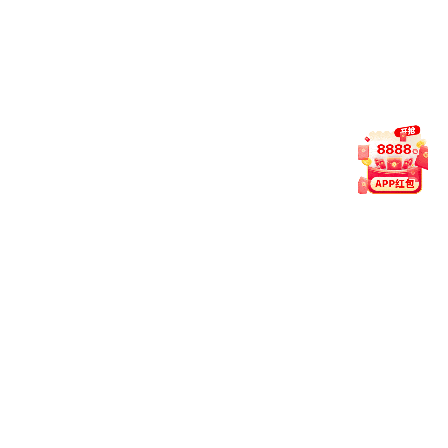
择将资源投入到团队合作和整体提升中，而非盲目追
求超级巨星。
从整个联盟来看，多支球队纷纷表态不参与争夺战实
际上反映了一种新的趋势，那就是越来越多的管理层
开始注重长期规划，而非短期内获得明星效应。这种
转变不仅能帮助各队建立更健康、更具竞争力的生
态，也预示着联盟运作模式将发生根本性变化。
未来，各队之间将在如何利用资源、挖掘潜能方面展
开更加深入地探索。由此可见，没有哪条道路是绝对
正确或错误，各队需根据自身特点制定相应的发展战
略，以确保能够适应快速变化的新环境。
总结：