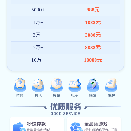
作为当今NBA最具影响力的球员之一，字母哥凭借其
出色的身体素质和全面的技术能力，不仅赢得了两次
MVP，还带领密尔沃基雄鹿队获得了2021年的总冠
军。他在场上的表现无疑是任何球队梦寐以求的人
才，因此他的交易价值自然水涨船高。
然而，随着赛季进展，字母哥也面临着伤病困扰的问
题，这使得一些球队在评估其交易价值时变得更加谨
慎。他们担心，如果引入一名受伤病影响的超级巨
星，不仅无法解决自身阵容的问题，反而可能导致更
大的风险。
此外，字母哥合同中的巨额薪资也是许多球队放弃追
逐的重要原因之一。尽管他的实力毋庸置疑，但高昂
的薪资意味着球队需要做出更大的财务牺牲，这对于