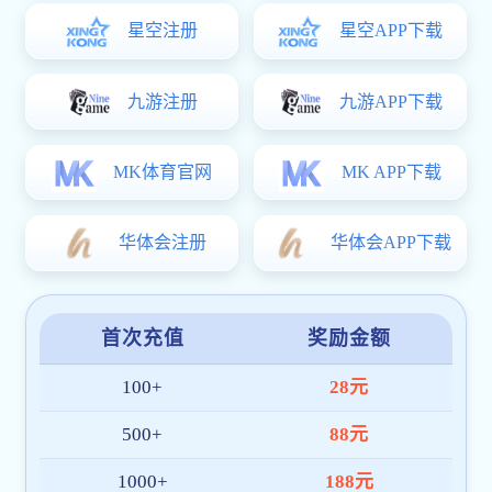
森林狼均不参与
在NBA的转会市场上，字母哥雅尼斯·阿德托昆博一直
是众多球队争夺的焦点。然而，近期有消息显示，包
括波士顿凯尔特人、俄克拉荷马城雷霆、克里夫兰骑
士、休斯顿火箭和明尼苏达森林狼等多支球队均不参
与字母哥的争夺战。这一变化不仅让球迷感到意外，
也为字母哥的未来增添了更多的不确定性。本文将从
多个方面解析为何这些球队选择放弃争夺字母哥，并
探讨这一决定对各队及整个联盟可能产生的影响。
1、字母哥的现状与价值