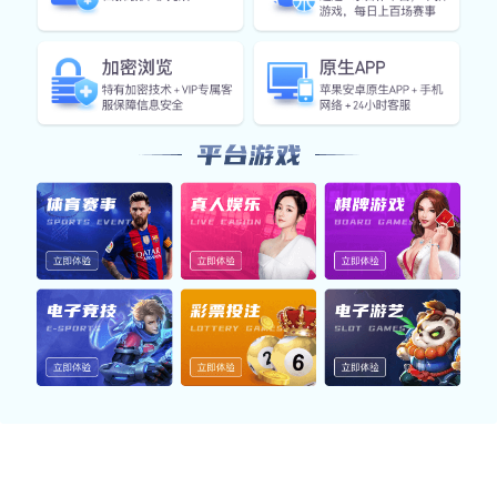
最后，穆西亚拉表示，他对未来赛季充满期待。随着
新赛季即将开始，他希望能够亲身体验到NBA比赛带
来的刺激与挑战，并且见证雷霆队在赛场上的崛起。
这种积极向上的态度无疑为他自己的职业生涯增添了
更多动力。
2、期待与戴维斯合作
谈及与安东尼·戴维斯合作时，穆西亚拉表现出了极大
的热情和期待。他认为，与这样一位经验丰富且技术
精湛的大牌球星搭档，将会给自己带来不小的提升机
会。戴维斯不仅是一名出色的得分手，更是一位优秀
的防守者，他可以为球队提供更多战术选择。
穆西亚拉还提到，通过与戴维斯每天训练和比赛，可